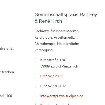
Gemeinschaftspraxis Ralf Fey
& René Kirch
Fachärzte für Innere Medizin,
Kardiologie, Arbeitsmedizin,
Chirotherapie, Hausärztliche
iversität
Versorgung
Kirchstraße 12a
53909 Zülpich-Sinzenich
d tranken
0 22 52 / 20 05
0 22 52 / 8 14 73
und 4400
info@arztpraxis-zuelpich.de