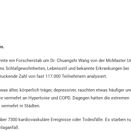
en.
onnte ein Forscherstab um Dr. Chuangshi Wang von der McMaster Un
ens Schlafgewohnheiten, Lebensstil und bekannte Erkrankungen bei
ruckende Zahl von fast 117.000 Teilnehmern analysiert.
as älter, körperlich träger, depressiver, rauchten etwas häufiger un
 sie vermehrt an Hypertonie und COPD. Dagegen hatten die extremen
vermehrt in Städten.
er 7300 kardiovaskuläre Ereignisse oder Todesfälle. Es starben r
hlaganfall.