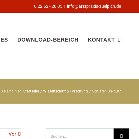
0 22 52 - 20 05
|
info@arztpraxis-zuelpich.de
LES
DOWNLOAD-BEREICH
KONTAKT
Sie sind hier:
Startseite
Wissenschaft & Forschung
Schlafen Sie gut?
Suche
Vor