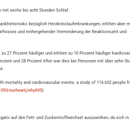
e mit sechs bis acht Stunden Schlaf.
rankheitsrisiko bezüglich Herzkreislauferkrankungen, erlitten aber 
dürfnisses und einhergehender Verminderung der Reaktionszeit und
zu 27 Prozent häufiger und erlitten zu 10 Prozent häufiger kardiova
Prozent und 28 Prozent öfter war dies bei Personen mit über zehn S
nt.
th mortality and cardiovascular events: a study of 116 632 people 
.1093/eurheartj/ehy695
)
egativ auf den Fett- und Zuckerstoffwechsel auszuwirken, da sich in